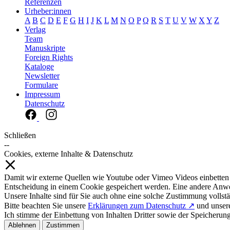
Referenzen
Urheber:innen
A
B
C
D
E
F
G
H
I
J
K
L
M
N
O
P
Q
R
S
T
U
V
W
X
Y
Z
Verlag
Team
Manuskripte
Foreign Rights
Kataloge
Newsletter
Formulare
Impressum
Datenschutz
Schließen
--
Cookies, externe Inhalte & Datenschutz
Damit wir externe Quellen wie Youtube oder Vimeo Videos einbetten
Entscheidung in einem Cookie gespeichert werden. Eine andere Anw
Unsere Inhalte sind für Sie auch ohne eine solche Zustimmung vollstä
Bitte beachten Sie unsere
Erklärungen zum Datenschutz ↗
und unse
Ich stimme der Einbettung von Inhalten Dritter sowie der Speicherun
Ablehnen
Zustimmen