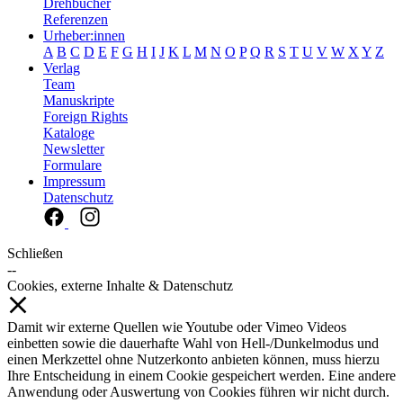
Drehbücher
Referenzen
Urheber:innen
A
B
C
D
E
F
G
H
I
J
K
L
M
N
O
P
Q
R
S
T
U
V
W
X
Y
Z
Verlag
Team
Manuskripte
Foreign Rights
Kataloge
Newsletter
Formulare
Impressum
Datenschutz
Schließen
--
Cookies, externe Inhalte & Datenschutz
Damit wir externe Quellen wie Youtube oder Vimeo Videos
einbetten sowie die dauerhafte Wahl von Hell-/Dunkelmodus und
einen Merkzettel ohne Nutzerkonto anbieten können, muss hierzu
Ihre Entscheidung in einem Cookie gespeichert werden. Eine andere
Anwendung oder Auswertung von Cookies führen wir nicht durch.