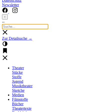
Datenschutz
Newsletter
↑
--
Zur Detailsuche →
Theater
Stücke
Stoffe
Jugend
Musiktheater
Sketche
Medien
Filmstoffe
Bücher
Theatertexte