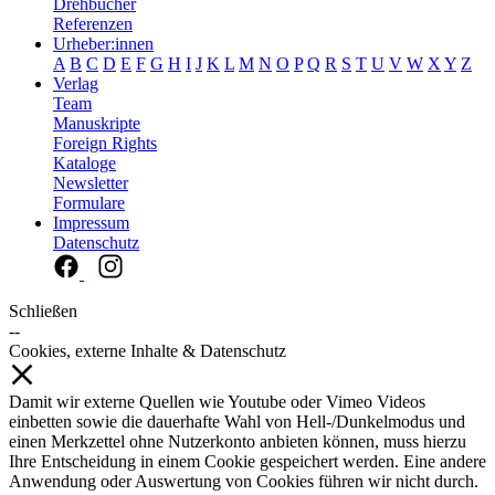
Drehbücher
Referenzen
Urheber:innen
A
B
C
D
E
F
G
H
I
J
K
L
M
N
O
P
Q
R
S
T
U
V
W
X
Y
Z
Verlag
Team
Manuskripte
Foreign Rights
Kataloge
Newsletter
Formulare
Impressum
Datenschutz
Schließen
--
Cookies, externe Inhalte & Datenschutz
Damit wir externe Quellen wie Youtube oder Vimeo Videos
einbetten sowie die dauerhafte Wahl von Hell-/Dunkelmodus und
einen Merkzettel ohne Nutzerkonto anbieten können, muss hierzu
Ihre Entscheidung in einem Cookie gespeichert werden. Eine andere
Anwendung oder Auswertung von Cookies führen wir nicht durch.