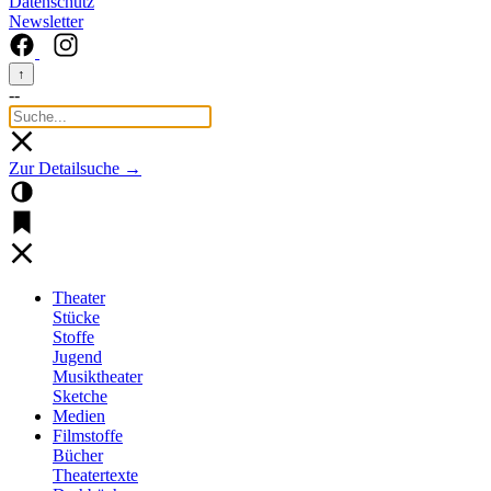
Datenschutz
Newsletter
↑
--
Zur Detailsuche →
Theater
Stücke
Stoffe
Jugend
Musiktheater
Sketche
Medien
Filmstoffe
Bücher
Theatertexte