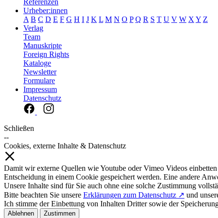
Referenzen
Urheber:innen
A
B
C
D
E
F
G
H
I
J
K
L
M
N
O
P
Q
R
S
T
U
V
W
X
Y
Z
Verlag
Team
Manuskripte
Foreign Rights
Kataloge
Newsletter
Formulare
Impressum
Datenschutz
Schließen
--
Cookies, externe Inhalte & Datenschutz
Damit wir externe Quellen wie Youtube oder Vimeo Videos einbetten
Entscheidung in einem Cookie gespeichert werden. Eine andere Anw
Unsere Inhalte sind für Sie auch ohne eine solche Zustimmung vollstä
Bitte beachten Sie unsere
Erklärungen zum Datenschutz ↗
und unse
Ich stimme der Einbettung von Inhalten Dritter sowie der Speicherun
Ablehnen
Zustimmen