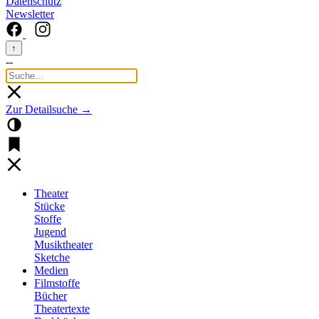
Datenschutz
Newsletter
↑
--
Zur Detailsuche →
Theater
Stücke
Stoffe
Jugend
Musiktheater
Sketche
Medien
Filmstoffe
Bücher
Theatertexte