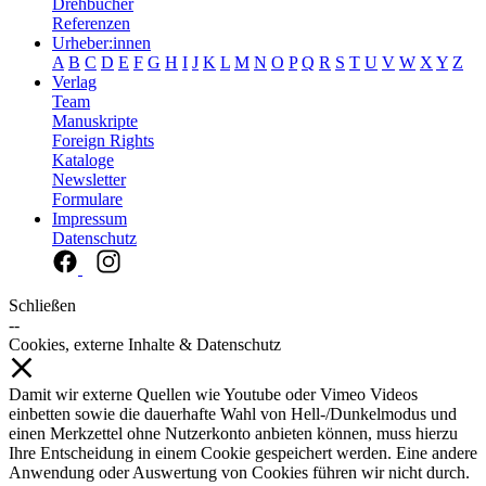
Drehbücher
Referenzen
Urheber:innen
A
B
C
D
E
F
G
H
I
J
K
L
M
N
O
P
Q
R
S
T
U
V
W
X
Y
Z
Verlag
Team
Manuskripte
Foreign Rights
Kataloge
Newsletter
Formulare
Impressum
Datenschutz
Schließen
--
Cookies, externe Inhalte & Datenschutz
Damit wir externe Quellen wie Youtube oder Vimeo Videos
einbetten sowie die dauerhafte Wahl von Hell-/Dunkelmodus und
einen Merkzettel ohne Nutzerkonto anbieten können, muss hierzu
Ihre Entscheidung in einem Cookie gespeichert werden. Eine andere
Anwendung oder Auswertung von Cookies führen wir nicht durch.