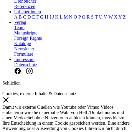
Drehbücher
Referenzen
Urheber:innen
A
B
C
D
E
F
G
H
I
J
K
L
M
N
O
P
Q
R
S
T
U
V
W
X
Y
Z
Verlag
Team
Manuskripte
Foreign Rights
Kataloge
Newsletter
Formulare
Impressum
Datenschutz
Schließen
--
Cookies, externe Inhalte & Datenschutz
Damit wir externe Quellen wie Youtube oder Vimeo Videos
einbetten sowie die dauerhafte Wahl von Hell-/Dunkelmodus und
einen Merkzettel ohne Nutzerkonto anbieten können, muss hierzu
Ihre Entscheidung in einem Cookie gespeichert werden. Eine andere
Anwendung oder Auswertung von Cookies führen wir nicht durch.