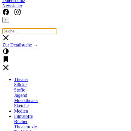
Datenschutz
Newsletter
↑
--
Zur Detailsuche →
Theater
Stücke
Stoffe
Jugend
Musiktheater
Sketche
Medien
Filmstoffe
Bücher
Theatertexte