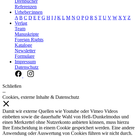
Drehbücher
Referenzen
Urheber:innen
A
B
C
D
E
F
G
H
I
J
K
L
M
N
O
P
Q
R
S
T
U
V
W
X
Y
Z
Verlag
Team
Manuskripte
Foreign Rights
Kataloge
Newsletter
Formulare
Impressum
Datenschutz
Schließen
--
Cookies, externe Inhalte & Datenschutz
Damit wir externe Quellen wie Youtube oder Vimeo Videos
einbetten sowie die dauerhafte Wahl von Hell-/Dunkelmodus und
einen Merkzettel ohne Nutzerkonto anbieten können, muss hierzu
Ihre Entscheidung in einem Cookie gespeichert werden. Eine andere
Anwendung oder Auswertung von Cookies führen wir nicht durch.