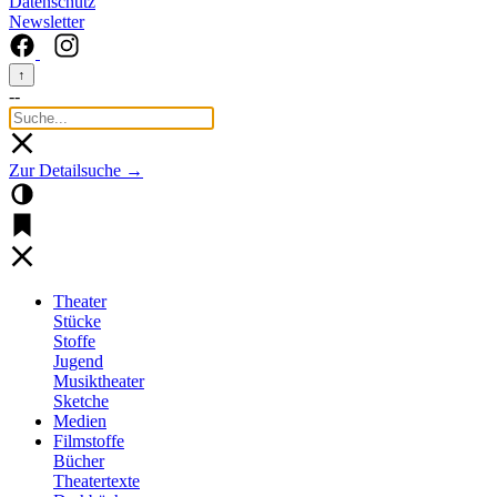
Datenschutz
Newsletter
↑
--
Zur Detailsuche →
Theater
Stücke
Stoffe
Jugend
Musiktheater
Sketche
Medien
Filmstoffe
Bücher
Theatertexte