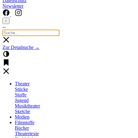
Datenschutz
Newsletter
↑
--
Zur Detailsuche →
Theater
Stücke
Stoffe
Jugend
Musiktheater
Sketche
Medien
Filmstoffe
Bücher
Theatertexte