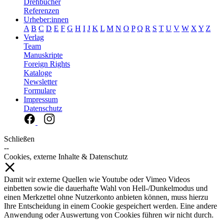
Drehbücher
Referenzen
Urheber:innen
A
B
C
D
E
F
G
H
I
J
K
L
M
N
O
P
Q
R
S
T
U
V
W
X
Y
Z
Verlag
Team
Manuskripte
Foreign Rights
Kataloge
Newsletter
Formulare
Impressum
Datenschutz
Schließen
--
Cookies, externe Inhalte & Datenschutz
Damit wir externe Quellen wie Youtube oder Vimeo Videos
einbetten sowie die dauerhafte Wahl von Hell-/Dunkelmodus und
einen Merkzettel ohne Nutzerkonto anbieten können, muss hierzu
Ihre Entscheidung in einem Cookie gespeichert werden. Eine andere
Anwendung oder Auswertung von Cookies führen wir nicht durch.