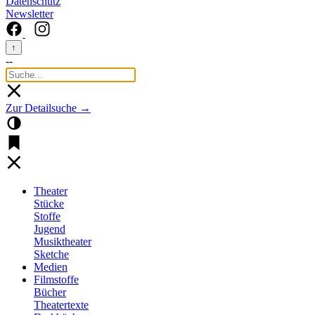
Datenschutz
Newsletter
↑
--
Zur Detailsuche →
Theater
Stücke
Stoffe
Jugend
Musiktheater
Sketche
Medien
Filmstoffe
Bücher
Theatertexte