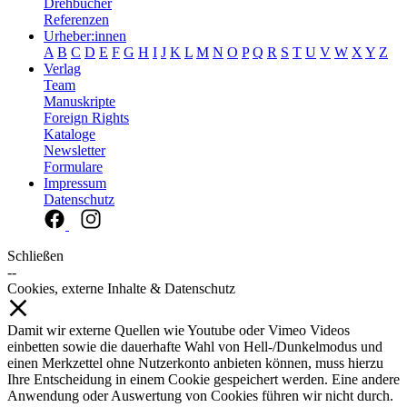
Drehbücher
Referenzen
Urheber:innen
A
B
C
D
E
F
G
H
I
J
K
L
M
N
O
P
Q
R
S
T
U
V
W
X
Y
Z
Verlag
Team
Manuskripte
Foreign Rights
Kataloge
Newsletter
Formulare
Impressum
Datenschutz
Schließen
--
Cookies, externe Inhalte & Datenschutz
Damit wir externe Quellen wie Youtube oder Vimeo Videos
einbetten sowie die dauerhafte Wahl von Hell-/Dunkelmodus und
einen Merkzettel ohne Nutzerkonto anbieten können, muss hierzu
Ihre Entscheidung in einem Cookie gespeichert werden. Eine andere
Anwendung oder Auswertung von Cookies führen wir nicht durch.