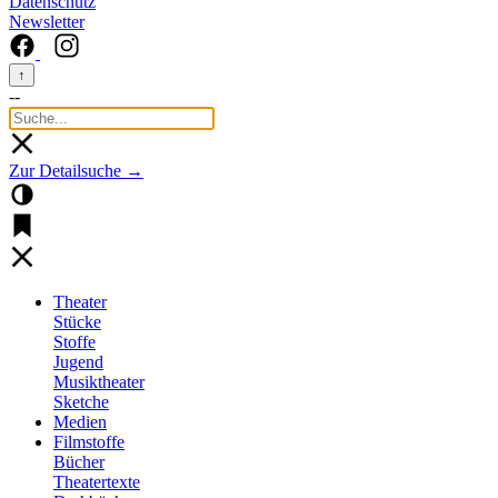
Datenschutz
Newsletter
↑
--
Zur Detailsuche →
Theater
Stücke
Stoffe
Jugend
Musiktheater
Sketche
Medien
Filmstoffe
Bücher
Theatertexte