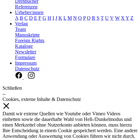
Drehbücher
Referenzen
Urheber:innen
A
B
C
D
E
F
G
H
I
J
K
L
M
N
O
P
Q
R
S
T
U
V
W
X
Y
Z
Verlag
Team
Manuskripte
Foreign Rights
Kataloge
Newsletter
Formulare
Impressum
Datenschutz
Schließen
--
Cookies, externe Inhalte & Datenschutz
Damit wir externe Quellen wie Youtube oder Vimeo Videos
einbetten sowie die dauerhafte Wahl von Hell-/Dunkelmodus und
einen Merkzettel ohne Nutzerkonto anbieten können, muss hierzu
Ihre Entscheidung in einem Cookie gespeichert werden. Eine andere
Anwendung oder Auswertung von Cookies führen wir nicht durch.