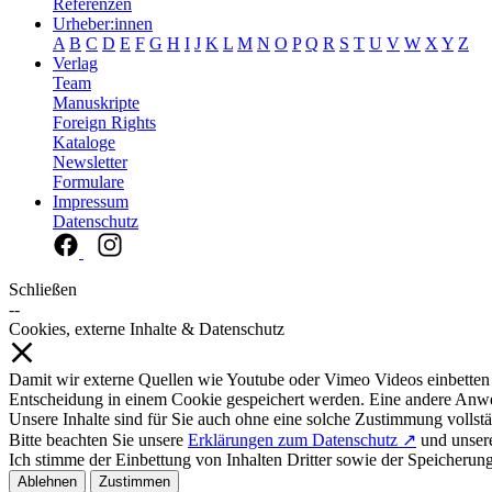
Referenzen
Urheber:innen
A
B
C
D
E
F
G
H
I
J
K
L
M
N
O
P
Q
R
S
T
U
V
W
X
Y
Z
Verlag
Team
Manuskripte
Foreign Rights
Kataloge
Newsletter
Formulare
Impressum
Datenschutz
Schließen
--
Cookies, externe Inhalte & Datenschutz
Damit wir externe Quellen wie Youtube oder Vimeo Videos einbetten
Entscheidung in einem Cookie gespeichert werden. Eine andere Anw
Unsere Inhalte sind für Sie auch ohne eine solche Zustimmung vollstä
Bitte beachten Sie unsere
Erklärungen zum Datenschutz ↗
und unse
Ich stimme der Einbettung von Inhalten Dritter sowie der Speicherun
Ablehnen
Zustimmen