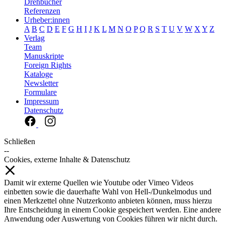
Drehbücher
Referenzen
Urheber:innen
A
B
C
D
E
F
G
H
I
J
K
L
M
N
O
P
Q
R
S
T
U
V
W
X
Y
Z
Verlag
Team
Manuskripte
Foreign Rights
Kataloge
Newsletter
Formulare
Impressum
Datenschutz
Schließen
--
Cookies, externe Inhalte & Datenschutz
Damit wir externe Quellen wie Youtube oder Vimeo Videos
einbetten sowie die dauerhafte Wahl von Hell-/Dunkelmodus und
einen Merkzettel ohne Nutzerkonto anbieten können, muss hierzu
Ihre Entscheidung in einem Cookie gespeichert werden. Eine andere
Anwendung oder Auswertung von Cookies führen wir nicht durch.