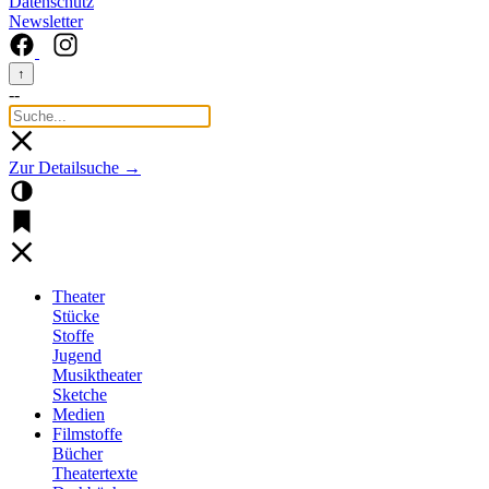
Datenschutz
Newsletter
↑
--
Zur Detailsuche →
Theater
Stücke
Stoffe
Jugend
Musiktheater
Sketche
Medien
Filmstoffe
Bücher
Theatertexte