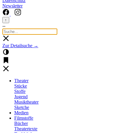
Datenschutz
Newsletter
↑
--
Zur Detailsuche →
Theater
Stücke
Stoffe
Jugend
Musiktheater
Sketche
Medien
Filmstoffe
Bücher
Theatertexte