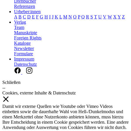
Drehbücher
Referenzen
Urheber:innen
A
B
C
D
E
F
G
H
I
J
K
L
M
N
O
P
Q
R
S
T
U
V
W
X
Y
Z
Verlag
Team
Manuskripte
Foreign Rights
Kataloge
Newsletter
Formulare
Impressum
Datenschutz
Schließen
--
Cookies, externe Inhalte & Datenschutz
Damit wir externe Quellen wie Youtube oder Vimeo Videos
einbetten sowie die dauerhafte Wahl von Hell-/Dunkelmodus und
einen Merkzettel ohne Nutzerkonto anbieten können, muss hierzu
Ihre Entscheidung in einem Cookie gespeichert werden. Eine andere
Anwendung oder Auswertung von Cookies führen wir nicht durch.