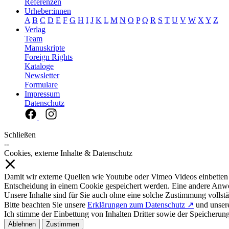
Referenzen
Urheber:innen
A
B
C
D
E
F
G
H
I
J
K
L
M
N
O
P
Q
R
S
T
U
V
W
X
Y
Z
Verlag
Team
Manuskripte
Foreign Rights
Kataloge
Newsletter
Formulare
Impressum
Datenschutz
Schließen
--
Cookies, externe Inhalte & Datenschutz
Damit wir externe Quellen wie Youtube oder Vimeo Videos einbetten
Entscheidung in einem Cookie gespeichert werden. Eine andere Anw
Unsere Inhalte sind für Sie auch ohne eine solche Zustimmung vollstä
Bitte beachten Sie unsere
Erklärungen zum Datenschutz ↗
und unse
Ich stimme der Einbettung von Inhalten Dritter sowie der Speicherun
Ablehnen
Zustimmen