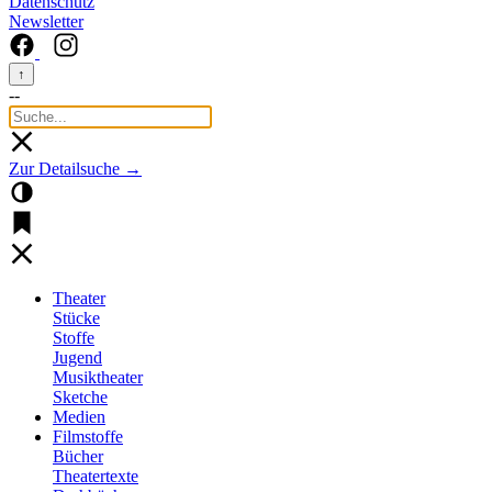
Datenschutz
Newsletter
↑
--
Zur Detailsuche →
Theater
Stücke
Stoffe
Jugend
Musiktheater
Sketche
Medien
Filmstoffe
Bücher
Theatertexte