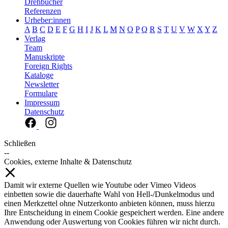
Drehbücher
Referenzen
Urheber:innen
A
B
C
D
E
F
G
H
I
J
K
L
M
N
O
P
Q
R
S
T
U
V
W
X
Y
Z
Verlag
Team
Manuskripte
Foreign Rights
Kataloge
Newsletter
Formulare
Impressum
Datenschutz
Schließen
--
Cookies, externe Inhalte & Datenschutz
Damit wir externe Quellen wie Youtube oder Vimeo Videos
einbetten sowie die dauerhafte Wahl von Hell-/Dunkelmodus und
einen Merkzettel ohne Nutzerkonto anbieten können, muss hierzu
Ihre Entscheidung in einem Cookie gespeichert werden. Eine andere
Anwendung oder Auswertung von Cookies führen wir nicht durch.