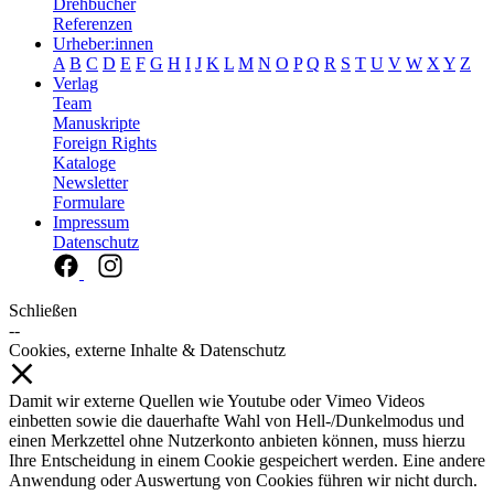
Drehbücher
Referenzen
Urheber:innen
A
B
C
D
E
F
G
H
I
J
K
L
M
N
O
P
Q
R
S
T
U
V
W
X
Y
Z
Verlag
Team
Manuskripte
Foreign Rights
Kataloge
Newsletter
Formulare
Impressum
Datenschutz
Schließen
--
Cookies, externe Inhalte & Datenschutz
Damit wir externe Quellen wie Youtube oder Vimeo Videos
einbetten sowie die dauerhafte Wahl von Hell-/Dunkelmodus und
einen Merkzettel ohne Nutzerkonto anbieten können, muss hierzu
Ihre Entscheidung in einem Cookie gespeichert werden. Eine andere
Anwendung oder Auswertung von Cookies führen wir nicht durch.