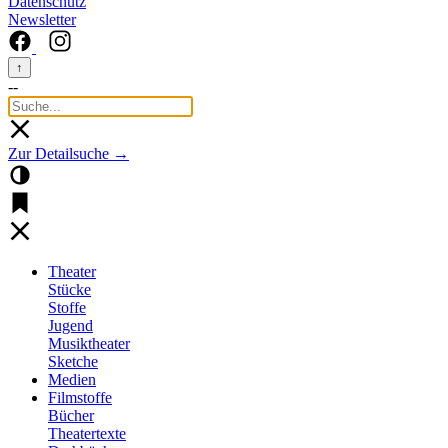
Datenschutz
Newsletter
↑
--
Zur Detailsuche →
Theater
Stücke
Stoffe
Jugend
Musiktheater
Sketche
Medien
Filmstoffe
Bücher
Theatertexte