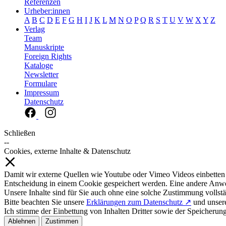
Referenzen
Urheber:innen
A
B
C
D
E
F
G
H
I
J
K
L
M
N
O
P
Q
R
S
T
U
V
W
X
Y
Z
Verlag
Team
Manuskripte
Foreign Rights
Kataloge
Newsletter
Formulare
Impressum
Datenschutz
Schließen
--
Cookies, externe Inhalte & Datenschutz
Damit wir externe Quellen wie Youtube oder Vimeo Videos einbetten
Entscheidung in einem Cookie gespeichert werden. Eine andere Anw
Unsere Inhalte sind für Sie auch ohne eine solche Zustimmung vollstä
Bitte beachten Sie unsere
Erklärungen zum Datenschutz ↗
und unse
Ich stimme der Einbettung von Inhalten Dritter sowie der Speicherun
Ablehnen
Zustimmen