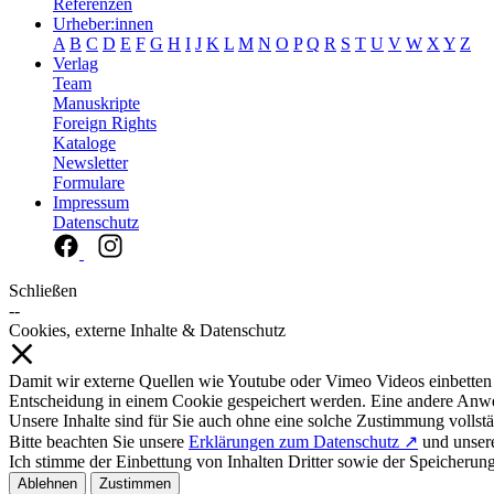
Referenzen
Urheber:innen
A
B
C
D
E
F
G
H
I
J
K
L
M
N
O
P
Q
R
S
T
U
V
W
X
Y
Z
Verlag
Team
Manuskripte
Foreign Rights
Kataloge
Newsletter
Formulare
Impressum
Datenschutz
Schließen
--
Cookies, externe Inhalte & Datenschutz
Damit wir externe Quellen wie Youtube oder Vimeo Videos einbetten
Entscheidung in einem Cookie gespeichert werden. Eine andere Anw
Unsere Inhalte sind für Sie auch ohne eine solche Zustimmung vollstä
Bitte beachten Sie unsere
Erklärungen zum Datenschutz ↗
und unse
Ich stimme der Einbettung von Inhalten Dritter sowie der Speicherun
Ablehnen
Zustimmen