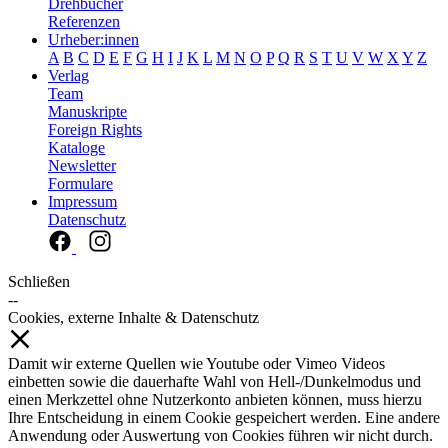
Drehbücher
Referenzen
Urheber:innen
A
B
C
D
E
F
G
H
I
J
K
L
M
N
O
P
Q
R
S
T
U
V
W
X
Y
Z
Verlag
Team
Manuskripte
Foreign Rights
Kataloge
Newsletter
Formulare
Impressum
Datenschutz
Schließen
--
Cookies, externe Inhalte & Datenschutz
Damit wir externe Quellen wie Youtube oder Vimeo Videos
einbetten sowie die dauerhafte Wahl von Hell-/Dunkelmodus und
einen Merkzettel ohne Nutzerkonto anbieten können, muss hierzu
Ihre Entscheidung in einem Cookie gespeichert werden. Eine andere
Anwendung oder Auswertung von Cookies führen wir nicht durch.