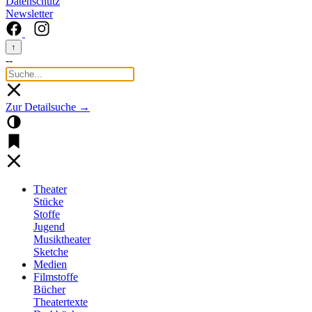
Datenschutz
Newsletter
↑
--
Zur Detailsuche →
Theater
Stücke
Stoffe
Jugend
Musiktheater
Sketche
Medien
Filmstoffe
Bücher
Theatertexte