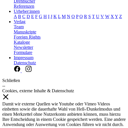
Drehbücher
Referenzen
Urheber:innen
A
B
C
D
E
F
G
H
I
J
K
L
M
N
O
P
Q
R
S
T
U
V
W
X
Y
Z
Verlag
Team
Manuskripte
Foreign Rights
Kataloge
Newsletter
Formulare
Impressum
Datenschutz
Schließen
--
Cookies, externe Inhalte & Datenschutz
Damit wir externe Quellen wie Youtube oder Vimeo Videos
einbetten sowie die dauerhafte Wahl von Hell-/Dunkelmodus und
einen Merkzettel ohne Nutzerkonto anbieten können, muss hierzu
Ihre Entscheidung in einem Cookie gespeichert werden. Eine andere
Anwendung oder Auswertung von Cookies führen wir nicht durch.