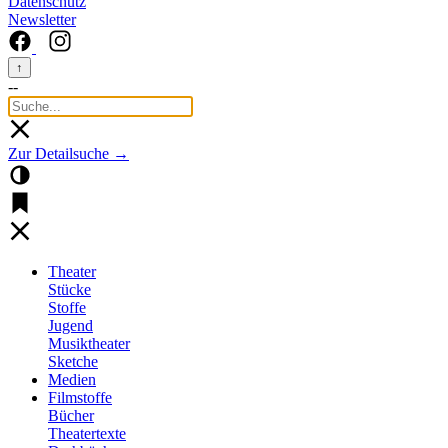
Datenschutz
Newsletter
↑
--
Zur Detailsuche →
Theater
Stücke
Stoffe
Jugend
Musiktheater
Sketche
Medien
Filmstoffe
Bücher
Theatertexte