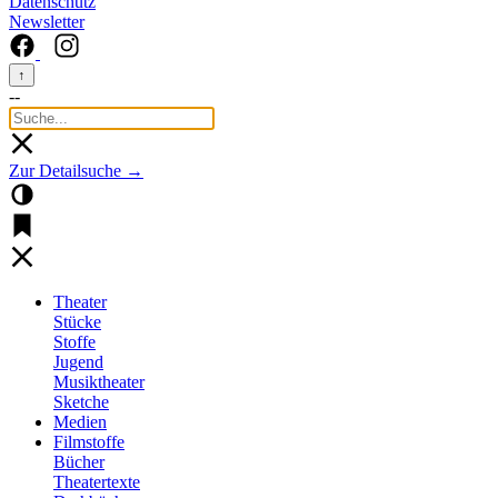
Datenschutz
Newsletter
↑
--
Zur Detailsuche →
Theater
Stücke
Stoffe
Jugend
Musiktheater
Sketche
Medien
Filmstoffe
Bücher
Theatertexte