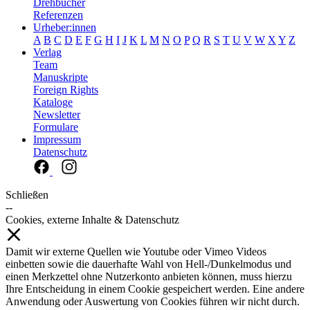
Drehbücher
Referenzen
Urheber:innen
A
B
C
D
E
F
G
H
I
J
K
L
M
N
O
P
Q
R
S
T
U
V
W
X
Y
Z
Verlag
Team
Manuskripte
Foreign Rights
Kataloge
Newsletter
Formulare
Impressum
Datenschutz
Schließen
--
Cookies, externe Inhalte & Datenschutz
Damit wir externe Quellen wie Youtube oder Vimeo Videos
einbetten sowie die dauerhafte Wahl von Hell-/Dunkelmodus und
einen Merkzettel ohne Nutzerkonto anbieten können, muss hierzu
Ihre Entscheidung in einem Cookie gespeichert werden. Eine andere
Anwendung oder Auswertung von Cookies führen wir nicht durch.