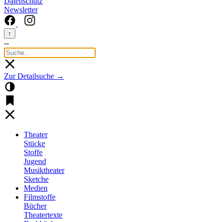
Datenschutz
Newsletter
↑
--
Zur Detailsuche →
Theater
Stücke
Stoffe
Jugend
Musiktheater
Sketche
Medien
Filmstoffe
Bücher
Theatertexte