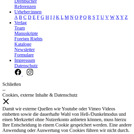
Drehbücher
Referenzen
Urheber:innen
A
B
C
D
E
F
G
H
I
J
K
L
M
N
O
P
Q
R
S
T
U
V
W
X
Y
Z
Verlag
Team
Manuskripte
Foreign Rights
Kataloge
Newsletter
Formulare
Impressum
Datenschutz
Schließen
--
Cookies, externe Inhalte & Datenschutz
Damit wir externe Quellen wie Youtube oder Vimeo Videos
einbetten sowie die dauerhafte Wahl von Hell-/Dunkelmodus und
einen Merkzettel ohne Nutzerkonto anbieten können, muss hierzu
Ihre Entscheidung in einem Cookie gespeichert werden. Eine andere
Anwendung oder Auswertung von Cookies führen wir nicht durch.