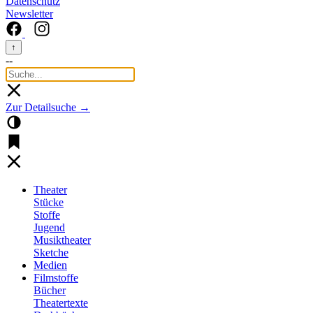
Datenschutz
Newsletter
↑
--
Zur Detailsuche →
Theater
Stücke
Stoffe
Jugend
Musiktheater
Sketche
Medien
Filmstoffe
Bücher
Theatertexte