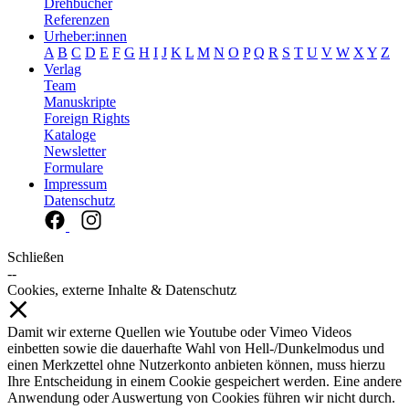
Drehbücher
Referenzen
Urheber:innen
A
B
C
D
E
F
G
H
I
J
K
L
M
N
O
P
Q
R
S
T
U
V
W
X
Y
Z
Verlag
Team
Manuskripte
Foreign Rights
Kataloge
Newsletter
Formulare
Impressum
Datenschutz
Schließen
--
Cookies, externe Inhalte & Datenschutz
Damit wir externe Quellen wie Youtube oder Vimeo Videos
einbetten sowie die dauerhafte Wahl von Hell-/Dunkelmodus und
einen Merkzettel ohne Nutzerkonto anbieten können, muss hierzu
Ihre Entscheidung in einem Cookie gespeichert werden. Eine andere
Anwendung oder Auswertung von Cookies führen wir nicht durch.