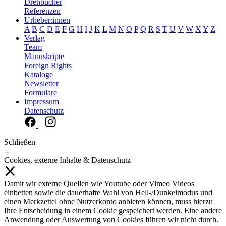
Drehbücher
Referenzen
Urheber:innen
A
B
C
D
E
F
G
H
I
J
K
L
M
N
O
P
Q
R
S
T
U
V
W
X
Y
Z
Verlag
Team
Manuskripte
Foreign Rights
Kataloge
Newsletter
Formulare
Impressum
Datenschutz
Schließen
--
Cookies, externe Inhalte & Datenschutz
Damit wir externe Quellen wie Youtube oder Vimeo Videos
einbetten sowie die dauerhafte Wahl von Hell-/Dunkelmodus und
einen Merkzettel ohne Nutzerkonto anbieten können, muss hierzu
Ihre Entscheidung in einem Cookie gespeichert werden. Eine andere
Anwendung oder Auswertung von Cookies führen wir nicht durch.