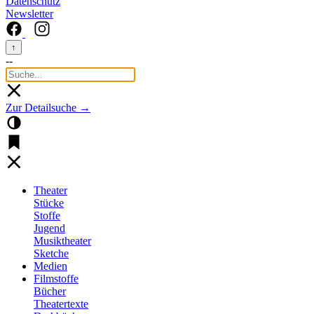
Datenschutz
Newsletter
↑
--
Zur Detailsuche →
Theater
Stücke
Stoffe
Jugend
Musiktheater
Sketche
Medien
Filmstoffe
Bücher
Theatertexte