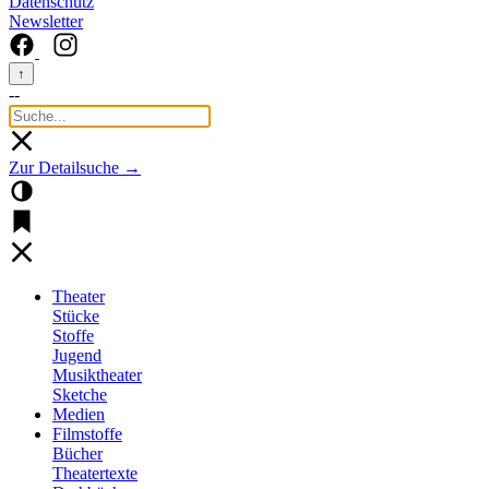
Datenschutz
Newsletter
↑
--
Zur Detailsuche →
Theater
Stücke
Stoffe
Jugend
Musiktheater
Sketche
Medien
Filmstoffe
Bücher
Theatertexte