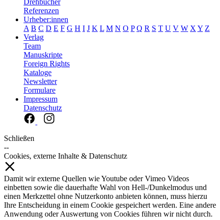
Drehbücher
Referenzen
Urheber:innen
A
B
C
D
E
F
G
H
I
J
K
L
M
N
O
P
Q
R
S
T
U
V
W
X
Y
Z
Verlag
Team
Manuskripte
Foreign Rights
Kataloge
Newsletter
Formulare
Impressum
Datenschutz
Schließen
--
Cookies, externe Inhalte & Datenschutz
Damit wir externe Quellen wie Youtube oder Vimeo Videos
einbetten sowie die dauerhafte Wahl von Hell-/Dunkelmodus und
einen Merkzettel ohne Nutzerkonto anbieten können, muss hierzu
Ihre Entscheidung in einem Cookie gespeichert werden. Eine andere
Anwendung oder Auswertung von Cookies führen wir nicht durch.