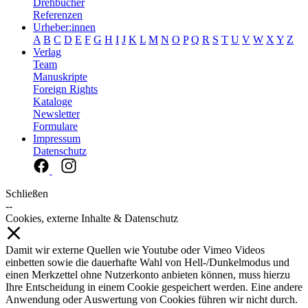
Drehbücher
Referenzen
Urheber:innen
A
B
C
D
E
F
G
H
I
J
K
L
M
N
O
P
Q
R
S
T
U
V
W
X
Y
Z
Verlag
Team
Manuskripte
Foreign Rights
Kataloge
Newsletter
Formulare
Impressum
Datenschutz
Schließen
--
Cookies, externe Inhalte & Datenschutz
Damit wir externe Quellen wie Youtube oder Vimeo Videos
einbetten sowie die dauerhafte Wahl von Hell-/Dunkelmodus und
einen Merkzettel ohne Nutzerkonto anbieten können, muss hierzu
Ihre Entscheidung in einem Cookie gespeichert werden. Eine andere
Anwendung oder Auswertung von Cookies führen wir nicht durch.