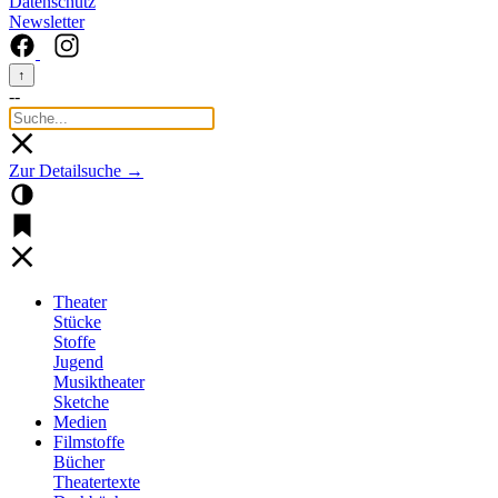
Datenschutz
Newsletter
↑
--
Zur Detailsuche →
Theater
Stücke
Stoffe
Jugend
Musiktheater
Sketche
Medien
Filmstoffe
Bücher
Theatertexte