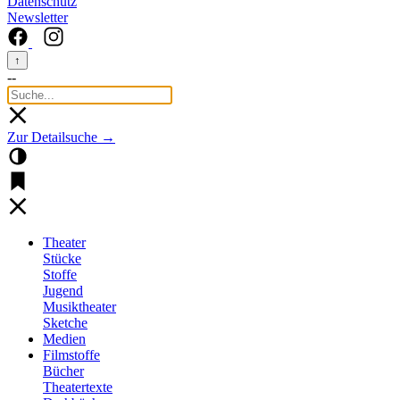
Datenschutz
Newsletter
↑
--
Zur Detailsuche →
Theater
Stücke
Stoffe
Jugend
Musiktheater
Sketche
Medien
Filmstoffe
Bücher
Theatertexte