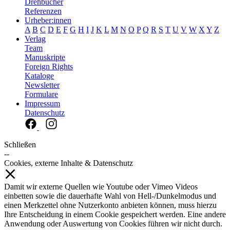
Drehbücher
Referenzen
Urheber:innen
A
B
C
D
E
F
G
H
I
J
K
L
M
N
O
P
Q
R
S
T
U
V
W
X
Y
Z
Verlag
Team
Manuskripte
Foreign Rights
Kataloge
Newsletter
Formulare
Impressum
Datenschutz
Schließen
--
Cookies, externe Inhalte & Datenschutz
Damit wir externe Quellen wie Youtube oder Vimeo Videos
einbetten sowie die dauerhafte Wahl von Hell-/Dunkelmodus und
einen Merkzettel ohne Nutzerkonto anbieten können, muss hierzu
Ihre Entscheidung in einem Cookie gespeichert werden. Eine andere
Anwendung oder Auswertung von Cookies führen wir nicht durch.