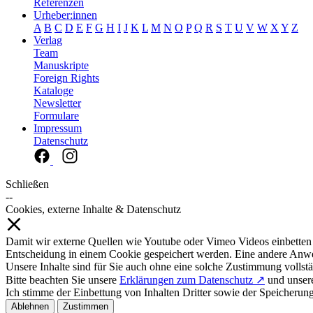
Referenzen
Urheber:innen
A
B
C
D
E
F
G
H
I
J
K
L
M
N
O
P
Q
R
S
T
U
V
W
X
Y
Z
Verlag
Team
Manuskripte
Foreign Rights
Kataloge
Newsletter
Formulare
Impressum
Datenschutz
Schließen
--
Cookies, externe Inhalte & Datenschutz
Damit wir externe Quellen wie Youtube oder Vimeo Videos einbetten
Entscheidung in einem Cookie gespeichert werden. Eine andere Anw
Unsere Inhalte sind für Sie auch ohne eine solche Zustimmung vollstä
Bitte beachten Sie unsere
Erklärungen zum Datenschutz ↗
und unse
Ich stimme der Einbettung von Inhalten Dritter sowie der Speicherun
Ablehnen
Zustimmen