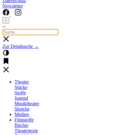
Datenschutz
Newsletter
↑
--
Zur Detailsuche →
Theater
Stücke
Stoffe
Jugend
Musiktheater
Sketche
Medien
Filmstoffe
Bücher
Theatertexte