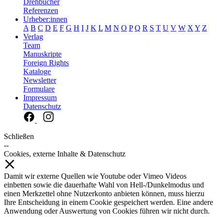
Drehbücher
Referenzen
Urheber:innen
A
B
C
D
E
F
G
H
I
J
K
L
M
N
O
P
Q
R
S
T
U
V
W
X
Y
Z
Verlag
Team
Manuskripte
Foreign Rights
Kataloge
Newsletter
Formulare
Impressum
Datenschutz
Schließen
--
Cookies, externe Inhalte & Datenschutz
Damit wir externe Quellen wie Youtube oder Vimeo Videos
einbetten sowie die dauerhafte Wahl von Hell-/Dunkelmodus und
einen Merkzettel ohne Nutzerkonto anbieten können, muss hierzu
Ihre Entscheidung in einem Cookie gespeichert werden. Eine andere
Anwendung oder Auswertung von Cookies führen wir nicht durch.