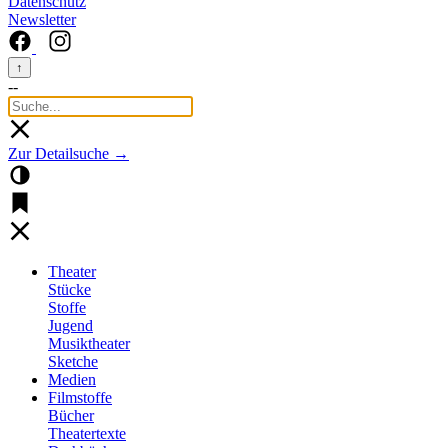
Datenschutz
Newsletter
↑
--
Zur Detailsuche →
Theater
Stücke
Stoffe
Jugend
Musiktheater
Sketche
Medien
Filmstoffe
Bücher
Theatertexte