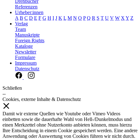
Drehbücher
Referenzen
Urheber:innen
A
B
C
D
E
F
G
H
I
J
K
L
M
N
O
P
Q
R
S
T
U
V
W
X
Y
Z
Verlag
Team
Manuskripte
Foreign Rights
Kataloge
Newsletter
Formulare
Impressum
Datenschutz
Schließen
--
Cookies, externe Inhalte & Datenschutz
Damit wir externe Quellen wie Youtube oder Vimeo Videos
einbetten sowie die dauerhafte Wahl von Hell-/Dunkelmodus und
einen Merkzettel ohne Nutzerkonto anbieten können, muss hierzu
Ihre Entscheidung in einem Cookie gespeichert werden. Eine andere
Anwendung oder Auswertung von Cookies führen wir nicht durch.