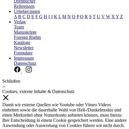
Drehbücher
Referenzen
Urheber:innen
A
B
C
D
E
F
G
H
I
J
K
L
M
N
O
P
Q
R
S
T
U
V
W
X
Y
Z
Verlag
Team
Manuskripte
Foreign Rights
Kataloge
Newsletter
Formulare
Impressum
Datenschutz
Schließen
--
Cookies, externe Inhalte & Datenschutz
Damit wir externe Quellen wie Youtube oder Vimeo Videos
einbetten sowie die dauerhafte Wahl von Hell-/Dunkelmodus und
einen Merkzettel ohne Nutzerkonto anbieten können, muss hierzu
Ihre Entscheidung in einem Cookie gespeichert werden. Eine andere
Anwendung oder Auswertung von Cookies führen wir nicht durch.