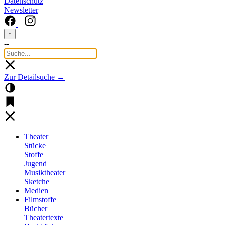
Datenschutz
Newsletter
↑
--
Zur Detailsuche →
Theater
Stücke
Stoffe
Jugend
Musiktheater
Sketche
Medien
Filmstoffe
Bücher
Theatertexte