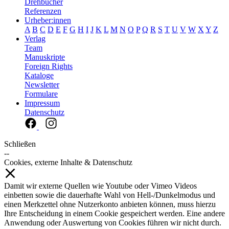
Drehbücher
Referenzen
Urheber:innen
A
B
C
D
E
F
G
H
I
J
K
L
M
N
O
P
Q
R
S
T
U
V
W
X
Y
Z
Verlag
Team
Manuskripte
Foreign Rights
Kataloge
Newsletter
Formulare
Impressum
Datenschutz
Schließen
--
Cookies, externe Inhalte & Datenschutz
Damit wir externe Quellen wie Youtube oder Vimeo Videos
einbetten sowie die dauerhafte Wahl von Hell-/Dunkelmodus und
einen Merkzettel ohne Nutzerkonto anbieten können, muss hierzu
Ihre Entscheidung in einem Cookie gespeichert werden. Eine andere
Anwendung oder Auswertung von Cookies führen wir nicht durch.