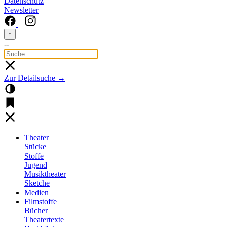
Datenschutz
Newsletter
↑
--
Zur Detailsuche →
Theater
Stücke
Stoffe
Jugend
Musiktheater
Sketche
Medien
Filmstoffe
Bücher
Theatertexte