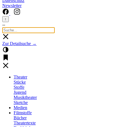
Datenschutz
Newsletter
↑
--
Zur Detailsuche →
Theater
Stücke
Stoffe
Jugend
Musiktheater
Sketche
Medien
Filmstoffe
Bücher
Theatertexte