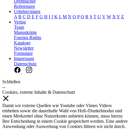
Drehbücher
Referenzen
Urheber:innen
A
B
C
D
E
F
G
H
I
J
K
L
M
N
O
P
Q
R
S
T
U
V
W
X
Y
Z
Verlag
Team
Manuskripte
Foreign Rights
Kataloge
Newsletter
Formulare
Impressum
Datenschutz
Schließen
--
Cookies, externe Inhalte & Datenschutz
Damit wir externe Quellen wie Youtube oder Vimeo Videos
einbetten sowie die dauerhafte Wahl von Hell-/Dunkelmodus und
einen Merkzettel ohne Nutzerkonto anbieten können, muss hierzu
Ihre Entscheidung in einem Cookie gespeichert werden. Eine andere
Anwendung oder Auswertung von Cookies führen wir nicht durch.