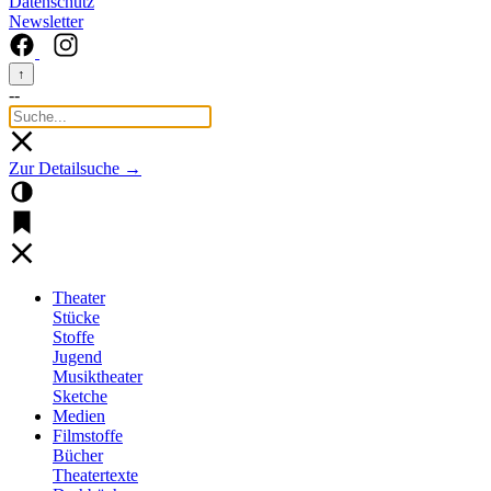
Datenschutz
Newsletter
↑
--
Zur Detailsuche →
Theater
Stücke
Stoffe
Jugend
Musiktheater
Sketche
Medien
Filmstoffe
Bücher
Theatertexte