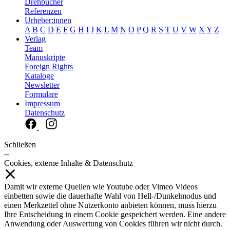
Drehbücher
Referenzen
Urheber:innen
A
B
C
D
E
F
G
H
I
J
K
L
M
N
O
P
Q
R
S
T
U
V
W
X
Y
Z
Verlag
Team
Manuskripte
Foreign Rights
Kataloge
Newsletter
Formulare
Impressum
Datenschutz
Schließen
--
Cookies, externe Inhalte & Datenschutz
Damit wir externe Quellen wie Youtube oder Vimeo Videos
einbetten sowie die dauerhafte Wahl von Hell-/Dunkelmodus und
einen Merkzettel ohne Nutzerkonto anbieten können, muss hierzu
Ihre Entscheidung in einem Cookie gespeichert werden. Eine andere
Anwendung oder Auswertung von Cookies führen wir nicht durch.