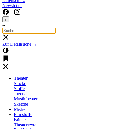
Datenschutz
Newsletter
↑
--
Zur Detailsuche →
Theater
Stücke
Stoffe
Jugend
Musiktheater
Sketche
Medien
Filmstoffe
Bücher
Theatertexte