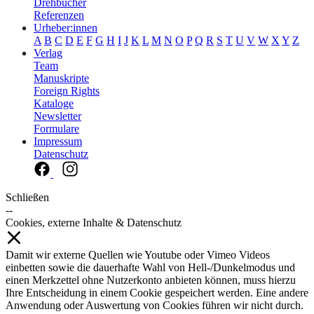
Drehbücher
Referenzen
Urheber:innen
A
B
C
D
E
F
G
H
I
J
K
L
M
N
O
P
Q
R
S
T
U
V
W
X
Y
Z
Verlag
Team
Manuskripte
Foreign Rights
Kataloge
Newsletter
Formulare
Impressum
Datenschutz
Schließen
--
Cookies, externe Inhalte & Datenschutz
Damit wir externe Quellen wie Youtube oder Vimeo Videos
einbetten sowie die dauerhafte Wahl von Hell-/Dunkelmodus und
einen Merkzettel ohne Nutzerkonto anbieten können, muss hierzu
Ihre Entscheidung in einem Cookie gespeichert werden. Eine andere
Anwendung oder Auswertung von Cookies führen wir nicht durch.