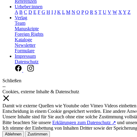
Referenzen
Urheber:innen
A
B
C
D
E
F
G
H
I
J
K
L
M
N
O
P
Q
R
S
T
U
V
W
X
Y
Z
Verlag
Team
Manuskripte
Foreign Rights
Kataloge
Newsletter
Formulare
Impressum
Datenschutz
Schließen
--
Cookies, externe Inhalte & Datenschutz
Damit wir externe Quellen wie Youtube oder Vimeo Videos einbetten
Entscheidung in einem Cookie gespeichert werden. Eine andere Anw
Unsere Inhalte sind für Sie auch ohne eine solche Zustimmung vollstä
Bitte beachten Sie unsere
Erklärungen zum Datenschutz ↗
und unse
Ich stimme der Einbettung von Inhalten Dritter sowie der Speicherun
Ablehnen
Zustimmen