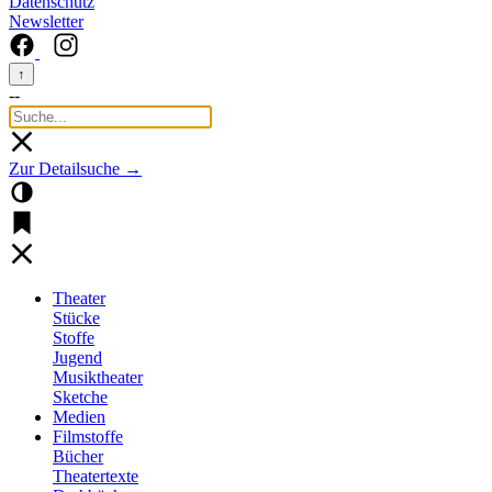
Datenschutz
Newsletter
↑
--
Zur Detailsuche →
Theater
Stücke
Stoffe
Jugend
Musiktheater
Sketche
Medien
Filmstoffe
Bücher
Theatertexte