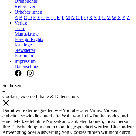
Drehbücher
Referenzen
Urheber:innen
A
B
C
D
E
F
G
H
I
J
K
L
M
N
O
P
Q
R
S
T
U
V
W
X
Y
Z
Verlag
Team
Manuskripte
Foreign Rights
Kataloge
Newsletter
Formulare
Impressum
Datenschutz
Schließen
--
Cookies, externe Inhalte & Datenschutz
Damit wir externe Quellen wie Youtube oder Vimeo Videos
einbetten sowie die dauerhafte Wahl von Hell-/Dunkelmodus und
einen Merkzettel ohne Nutzerkonto anbieten können, muss hierzu
Ihre Entscheidung in einem Cookie gespeichert werden. Eine andere
Anwendung oder Auswertung von Cookies führen wir nicht durch.