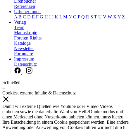
Drehbücher
Referenzen
Urheber:innen
A
B
C
D
E
F
G
H
I
J
K
L
M
N
O
P
Q
R
S
T
U
V
W
X
Y
Z
Verlag
Team
Manuskripte
Foreign Rights
Kataloge
Newsletter
Formulare
Impressum
Datenschutz
Schließen
--
Cookies, externe Inhalte & Datenschutz
Damit wir externe Quellen wie Youtube oder Vimeo Videos
einbetten sowie die dauerhafte Wahl von Hell-/Dunkelmodus und
einen Merkzettel ohne Nutzerkonto anbieten können, muss hierzu
Ihre Entscheidung in einem Cookie gespeichert werden. Eine andere
Anwendung oder Auswertung von Cookies führen wir nicht durch.