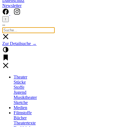
Datenschutz
Newsletter
↑
--
Zur Detailsuche →
Theater
Stücke
Stoffe
Jugend
Musiktheater
Sketche
Medien
Filmstoffe
Bücher
Theatertexte