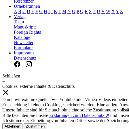
Referenzen
Urheber:innen
A
B
C
D
E
F
G
H
I
J
K
L
M
N
O
P
Q
R
S
T
U
V
W
X
Y
Z
Verlag
Team
Manuskripte
Foreign Rights
Kataloge
Newsletter
Formulare
Impressum
Datenschutz
Schließen
--
Cookies, externe Inhalte & Datenschutz
Damit wir externe Quellen wie Youtube oder Vimeo Videos einbetten
Entscheidung in einem Cookie gespeichert werden. Eine andere Anw
Unsere Inhalte sind für Sie auch ohne eine solche Zustimmung vollstä
Bitte beachten Sie unsere
Erklärungen zum Datenschutz ↗
und unse
Ich stimme der Einbettung von Inhalten Dritter sowie der Speicherun
Ablehnen
Zustimmen