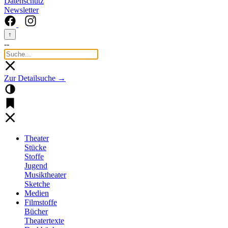
Datenschutz
Newsletter
↑
--
Zur Detailsuche →
Theater
Stücke
Stoffe
Jugend
Musiktheater
Sketche
Medien
Filmstoffe
Bücher
Theatertexte