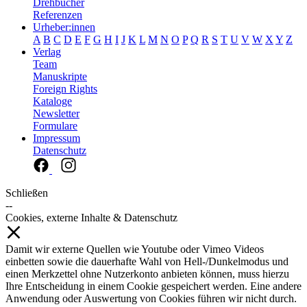
Drehbücher
Referenzen
Urheber:innen
A
B
C
D
E
F
G
H
I
J
K
L
M
N
O
P
Q
R
S
T
U
V
W
X
Y
Z
Verlag
Team
Manuskripte
Foreign Rights
Kataloge
Newsletter
Formulare
Impressum
Datenschutz
Schließen
--
Cookies, externe Inhalte & Datenschutz
Damit wir externe Quellen wie Youtube oder Vimeo Videos
einbetten sowie die dauerhafte Wahl von Hell-/Dunkelmodus und
einen Merkzettel ohne Nutzerkonto anbieten können, muss hierzu
Ihre Entscheidung in einem Cookie gespeichert werden. Eine andere
Anwendung oder Auswertung von Cookies führen wir nicht durch.