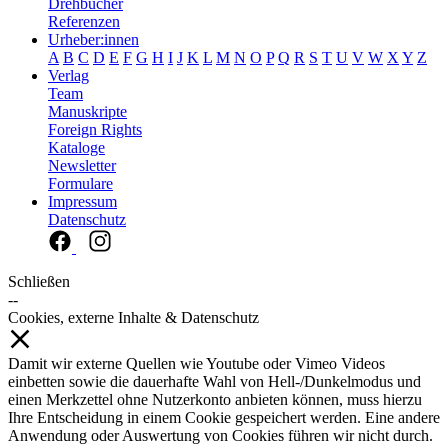
Drehbücher
Referenzen
Urheber:innen
A
B
C
D
E
F
G
H
I
J
K
L
M
N
O
P
Q
R
S
T
U
V
W
X
Y
Z
Verlag
Team
Manuskripte
Foreign Rights
Kataloge
Newsletter
Formulare
Impressum
Datenschutz
Schließen
--
Cookies, externe Inhalte & Datenschutz
Damit wir externe Quellen wie Youtube oder Vimeo Videos
einbetten sowie die dauerhafte Wahl von Hell-/Dunkelmodus und
einen Merkzettel ohne Nutzerkonto anbieten können, muss hierzu
Ihre Entscheidung in einem Cookie gespeichert werden. Eine andere
Anwendung oder Auswertung von Cookies führen wir nicht durch.