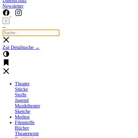
Datenschutz
Newsletter
↑
--
Zur Detailsuche →
Theater
Stücke
Stoffe
Jugend
Musiktheater
Sketche
Medien
Filmstoffe
Bücher
Theatertexte