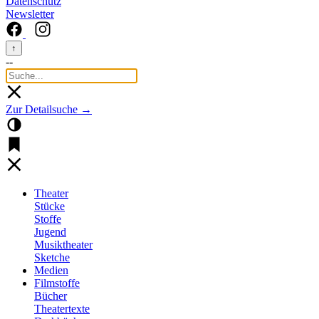
Datenschutz
Newsletter
↑
--
Zur Detailsuche →
Theater
Stücke
Stoffe
Jugend
Musiktheater
Sketche
Medien
Filmstoffe
Bücher
Theatertexte