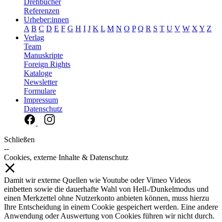
Drehbücher
Referenzen
Urheber:innen
A
B
C
D
E
F
G
H
I
J
K
L
M
N
O
P
Q
R
S
T
U
V
W
X
Y
Z
Verlag
Team
Manuskripte
Foreign Rights
Kataloge
Newsletter
Formulare
Impressum
Datenschutz
Schließen
--
Cookies, externe Inhalte & Datenschutz
Damit wir externe Quellen wie Youtube oder Vimeo Videos
einbetten sowie die dauerhafte Wahl von Hell-/Dunkelmodus und
einen Merkzettel ohne Nutzerkonto anbieten können, muss hierzu
Ihre Entscheidung in einem Cookie gespeichert werden. Eine andere
Anwendung oder Auswertung von Cookies führen wir nicht durch.