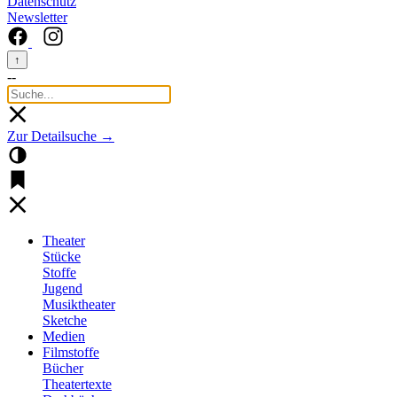
Datenschutz
Newsletter
↑
--
Zur Detailsuche →
Theater
Stücke
Stoffe
Jugend
Musiktheater
Sketche
Medien
Filmstoffe
Bücher
Theatertexte