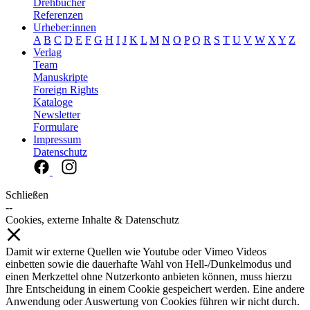
Drehbücher
Referenzen
Urheber:innen
A
B
C
D
E
F
G
H
I
J
K
L
M
N
O
P
Q
R
S
T
U
V
W
X
Y
Z
Verlag
Team
Manuskripte
Foreign Rights
Kataloge
Newsletter
Formulare
Impressum
Datenschutz
Schließen
--
Cookies, externe Inhalte & Datenschutz
Damit wir externe Quellen wie Youtube oder Vimeo Videos
einbetten sowie die dauerhafte Wahl von Hell-/Dunkelmodus und
einen Merkzettel ohne Nutzerkonto anbieten können, muss hierzu
Ihre Entscheidung in einem Cookie gespeichert werden. Eine andere
Anwendung oder Auswertung von Cookies führen wir nicht durch.