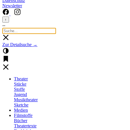
Datenschutz
Newsletter
↑
--
Zur Detailsuche →
Theater
Stücke
Stoffe
Jugend
Musiktheater
Sketche
Medien
Filmstoffe
Bücher
Theatertexte