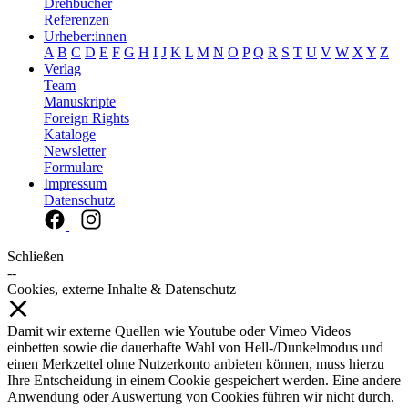
Drehbücher
Referenzen
Urheber:innen
A
B
C
D
E
F
G
H
I
J
K
L
M
N
O
P
Q
R
S
T
U
V
W
X
Y
Z
Verlag
Team
Manuskripte
Foreign Rights
Kataloge
Newsletter
Formulare
Impressum
Datenschutz
Schließen
--
Cookies, externe Inhalte & Datenschutz
Damit wir externe Quellen wie Youtube oder Vimeo Videos
einbetten sowie die dauerhafte Wahl von Hell-/Dunkelmodus und
einen Merkzettel ohne Nutzerkonto anbieten können, muss hierzu
Ihre Entscheidung in einem Cookie gespeichert werden. Eine andere
Anwendung oder Auswertung von Cookies führen wir nicht durch.