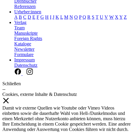
Drehbücher
Referenzen
Urheber:innen
A
B
C
D
E
F
G
H
I
J
K
L
M
N
O
P
Q
R
S
T
U
V
W
X
Y
Z
Verlag
Team
Manuskripte
Foreign Rights
Kataloge
Newsletter
Formulare
Impressum
Datenschutz
Schließen
--
Cookies, externe Inhalte & Datenschutz
Damit wir externe Quellen wie Youtube oder Vimeo Videos
einbetten sowie die dauerhafte Wahl von Hell-/Dunkelmodus und
einen Merkzettel ohne Nutzerkonto anbieten können, muss hierzu
Ihre Entscheidung in einem Cookie gespeichert werden. Eine andere
Anwendung oder Auswertung von Cookies führen wir nicht durch.