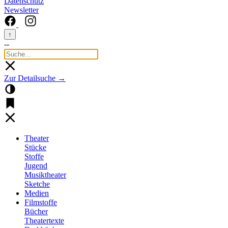
Datenschutz
Newsletter
↑
--
Zur Detailsuche →
Theater
Stücke
Stoffe
Jugend
Musiktheater
Sketche
Medien
Filmstoffe
Bücher
Theatertexte