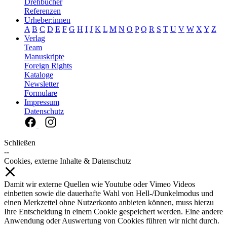
Drehbücher
Referenzen
Urheber:innen
A
B
C
D
E
F
G
H
I
J
K
L
M
N
O
P
Q
R
S
T
U
V
W
X
Y
Z
Verlag
Team
Manuskripte
Foreign Rights
Kataloge
Newsletter
Formulare
Impressum
Datenschutz
Schließen
--
Cookies, externe Inhalte & Datenschutz
Damit wir externe Quellen wie Youtube oder Vimeo Videos
einbetten sowie die dauerhafte Wahl von Hell-/Dunkelmodus und
einen Merkzettel ohne Nutzerkonto anbieten können, muss hierzu
Ihre Entscheidung in einem Cookie gespeichert werden. Eine andere
Anwendung oder Auswertung von Cookies führen wir nicht durch.