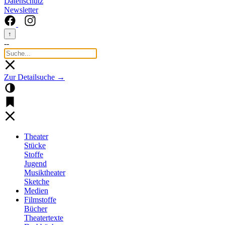
Datenschutz
Newsletter
↑
--
Zur Detailsuche →
Theater
Stücke
Stoffe
Jugend
Musiktheater
Sketche
Medien
Filmstoffe
Bücher
Theatertexte