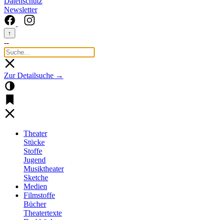
Datenschutz
Newsletter
↑
--
Zur Detailsuche →
Theater
Stücke
Stoffe
Jugend
Musiktheater
Sketche
Medien
Filmstoffe
Bücher
Theatertexte