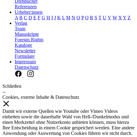
Drehbücher
Referenzen
Urheber:innen
A
B
C
D
E
F
G
H
I
J
K
L
M
N
O
P
Q
R
S
T
U
V
W
X
Y
Z
Verlag
Team
Manuskripte
Foreign Rights
Kataloge
Newsletter
Formulare
Impressum
Datenschutz
Schließen
--
Cookies, externe Inhalte & Datenschutz
Damit wir externe Quellen wie Youtube oder Vimeo Videos
einbetten sowie die dauerhafte Wahl von Hell-/Dunkelmodus und
einen Merkzettel ohne Nutzerkonto anbieten können, muss hierzu
Ihre Entscheidung in einem Cookie gespeichert werden. Eine andere
Anwendung oder Auswertung von Cookies führen wir nicht durch.