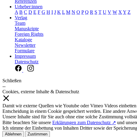
Referenzen
Urheber:innen
A
B
C
D
E
F
G
H
I
J
K
L
M
N
O
P
Q
R
S
T
U
V
W
X
Y
Z
Verlag
Team
Manuskripte
Foreign Rights
Kataloge
Newsletter
Formulare
Impressum
Datenschutz
Schließen
--
Cookies, externe Inhalte & Datenschutz
Damit wir externe Quellen wie Youtube oder Vimeo Videos einbetten
Entscheidung in einem Cookie gespeichert werden. Eine andere Anw
Unsere Inhalte sind für Sie auch ohne eine solche Zustimmung vollstä
Bitte beachten Sie unsere
Erklärungen zum Datenschutz ↗
und unse
Ich stimme der Einbettung von Inhalten Dritter sowie der Speicherun
Ablehnen
Zustimmen