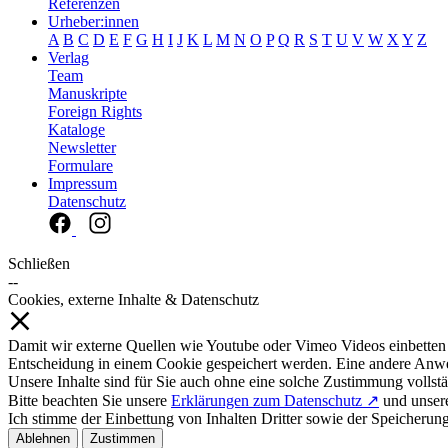
Referenzen
Urheber:innen
A
B
C
D
E
F
G
H
I
J
K
L
M
N
O
P
Q
R
S
T
U
V
W
X
Y
Z
Verlag
Team
Manuskripte
Foreign Rights
Kataloge
Newsletter
Formulare
Impressum
Datenschutz
Schließen
--
Cookies, externe Inhalte & Datenschutz
Damit wir externe Quellen wie Youtube oder Vimeo Videos einbetten
Entscheidung in einem Cookie gespeichert werden. Eine andere Anw
Unsere Inhalte sind für Sie auch ohne eine solche Zustimmung vollstä
Bitte beachten Sie unsere
Erklärungen zum Datenschutz ↗
und unse
Ich stimme der Einbettung von Inhalten Dritter sowie der Speicherun
Ablehnen
Zustimmen