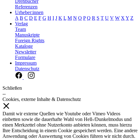
Drehbücher
Referenzen
Urheber:innen
A
B
C
D
E
F
G
H
I
J
K
L
M
N
O
P
Q
R
S
T
U
V
W
X
Y
Z
Verlag
Team
Manuskripte
Foreign Rights
Kataloge
Newsletter
Formulare
Impressum
Datenschutz
Schließen
--
Cookies, externe Inhalte & Datenschutz
Damit wir externe Quellen wie Youtube oder Vimeo Videos
einbetten sowie die dauerhafte Wahl von Hell-/Dunkelmodus und
einen Merkzettel ohne Nutzerkonto anbieten können, muss hierzu
Ihre Entscheidung in einem Cookie gespeichert werden. Eine andere
Anwendung oder Auswertung von Cookies führen wir nicht durch.