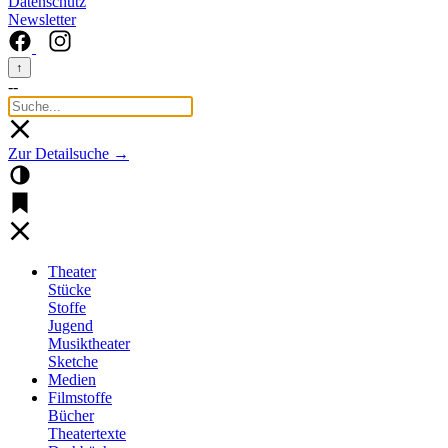
Datenschutz
Newsletter
↑
--
Zur Detailsuche →
Theater
Stücke
Stoffe
Jugend
Musiktheater
Sketche
Medien
Filmstoffe
Bücher
Theatertexte